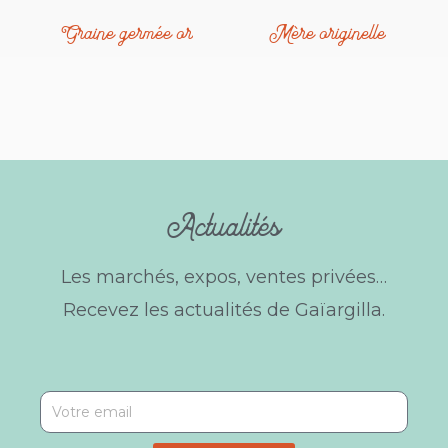
Graine germée or
Mère originelle
Actualités
Les marchés, expos, ventes privées…
Recevez les actualités de Gaïargilla.