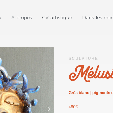
o
À propos
CV artistique
Dans les méd
SCULPTURE
Mélus
Grès blanc | pigments c
480€