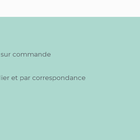
s sur commande
elier et par correspondance