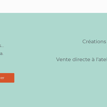
Création
s…
a.
Vente directe à l’at
yer