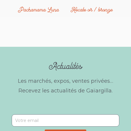
Pachamama Luna
Hécate or / bronze
Actualités
Les marchés, expos, ventes privées…
Recevez les actualités de Gaïargilla.